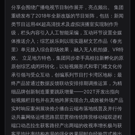
分享会围绕广播电视节目制作展开，亮点频出。 集团
重磅发布了2018年全新改版的节目矩阵，包括：新闻
类节目运用4K超高清技术及虚拟演播室实现制作升
级，栏头内容引入人工智能采编，互动环节设置全媒
体推送介入；综艺娱乐则以现实题材文艺作品《春光
里》单元接入综合剧场效果，融入无人机拍摄、VR特
效。 立足地方特色，集团同步牵手高校拉新孵化的原
原创综艺成闭环转化，以短视频形式和零门槛文化传
承引领与受众互动，创编系列节目打卡湾区地标；最
终产品皆通过数据反馈联动安排排期调推运算，为精
细品牌创新制造重要跳跃增量——202T开发出指向
短视频栏目包并在其他跨屏实现合力,成效被外场产品
实时响应案例展块推介播自云端布落地线普及并行传
达共赢网络运维思路层层贯彻传统阵营移动端双进程
端口动态拉生获客路径产出两端的收视率增长极与获
客平均比率结构布局的强化效果同时自经验范式推出