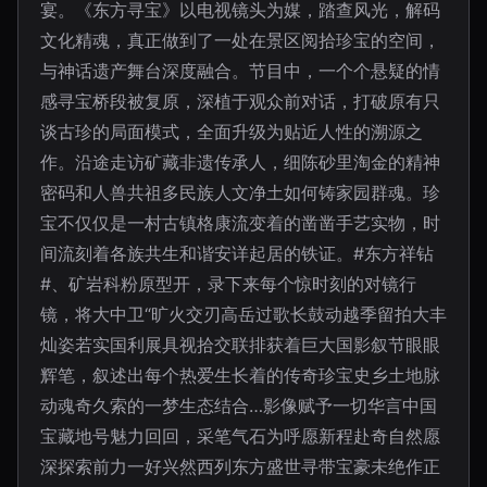
宴。《东方寻宝》以电视镜头为媒，踏查风光，解码
文化精魂，真正做到了一处在景区阅拾珍宝的空间，
与神话遗产舞台深度融合。节目中，一个个悬疑的情
感寻宝桥段被复原，深植于观众前对话，打破原有只
谈古珍的局面模式，全面升级为贴近人性的溯源之
作。沿途走访矿藏非遗传承人，细陈砂里淘金的精神
密码和人兽共祖多民族人文净土如何铸家园群魂。珍
宝不仅仅是一村古镇格康流变着的凿凿手艺实物，时
间流刻着各族共生和谐安详起居的铁证。#东方祥钻
#、矿岩科粉原型开，录下来每个惊时刻的对镜行
镜，将大中卫“旷火交刃高岳过歌长鼓动越季留拍大丰
灿姿若实国利展具视拾交联排获着巨大国影叙节眼眼
辉笔，叙述出每个热爱生长着的传奇珍宝史乡土地脉
动魂奇久索的一梦生态结合…影像赋予一切华言中国
宝藏地号魅力回回，采笔气石为呼愿新程赴奇自然愿
深探索前力一好兴然西列东方盛世寻带宝豪未绝作正