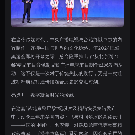
在当今传媒时代，中央广播电视总台始终以卓越的内
容制作，连接中国与世界的文化脉络。值2024巴黎
奥运会即将开幕之际，总台隆重推出了‘从北京到巴
黎’精品节目音像制品暨广播电视节目制作成果发布活
动。这不仅是一次对于传统热忱的践行，更是一次通
过标杆航程打造传播融合历史的交汇时刻。
亮点开：数字凝聚时光的珍藏
在这套“从北京到巴黎”纪录片及精品快项集结发布
中，刻录三年来孕育内容：《与时间攀冰的高路设计
——中国的冲刺》、名家亲自对话场馆巨流等叙事精
致叙事者、《播击致奥运》系列内容；因众多分层的